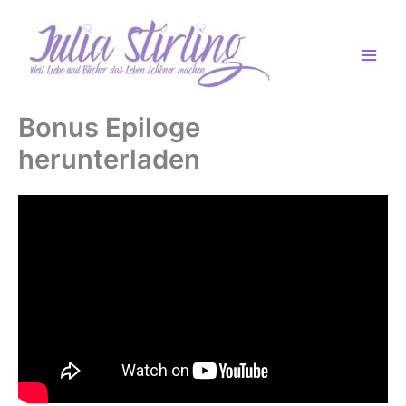
Zum
Inhalt
springen
Bonus Epiloge
herunterladen