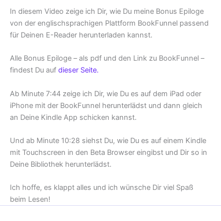
In diesem Video zeige ich Dir, wie Du meine Bonus Epiloge
von der englischsprachigen Plattform BookFunnel passend
für Deinen E-Reader herunterladen kannst.
Alle Bonus Epiloge – als pdf und den Link zu BookFunnel –
findest Du auf
dieser Seite.
Ab Minute 7:44 zeige ich Dir, wie Du es auf dem iPad oder
iPhone mit der BookFunnel herunterlädst und dann gleich
an Deine Kindle App schicken kannst.
Und ab Minute 10:28 siehst Du, wie Du es auf einem Kindle
mit Touchscreen in den Beta Browser eingibst und Dir so in
Deine Bibliothek herunterlädst.
Ich hoffe, es klappt alles und ich wünsche Dir viel Spaß
beim Lesen!