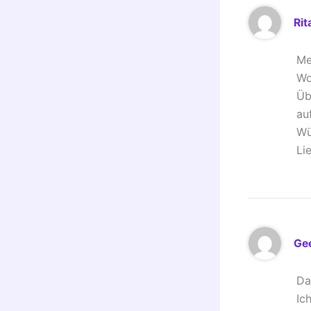
Rit
Me
Wo
Üb
au
Wü
Li
Gee
Da
Ic