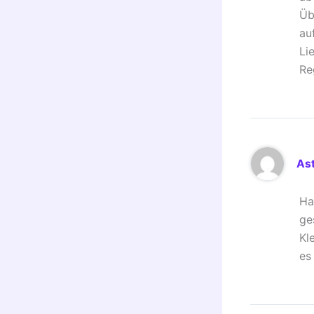
Üb
au
Li
Re
Ast
Ha
ge
Kl
es