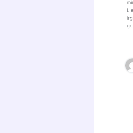
mi
Li
ir
ge