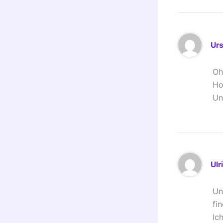
Urs
Oh
Ho
Un
Ulr
Un
fi
Ic