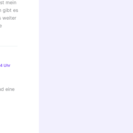
ist mein
 gibt es
 weiter
e
04 Uhr
nd eine