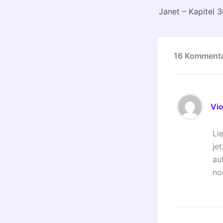
Janet – Kapitel 
16 Kommentar
Vio
Li
je
au
no