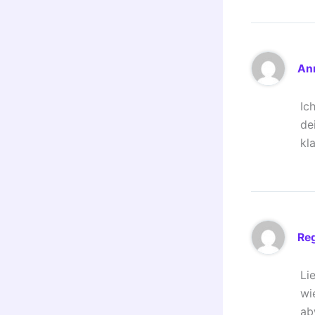
An
Ic
de
kl
Re
Li
wi
ab