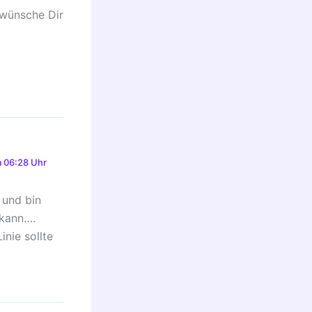
h wünsche Dir
 06:28 Uhr
 und bin
 kann….
nie sollte