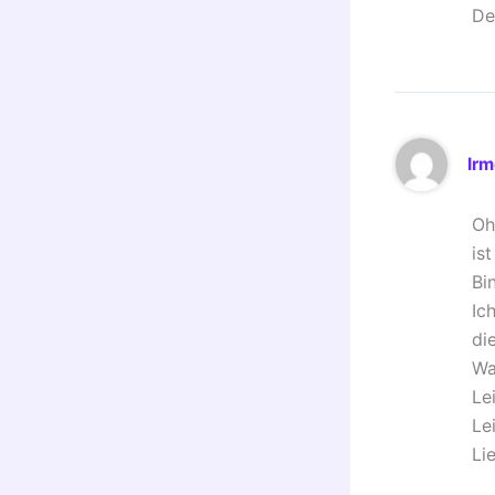
De
Irm
Oh
is
Bi
Ic
di
Wa
Le
Le
Li