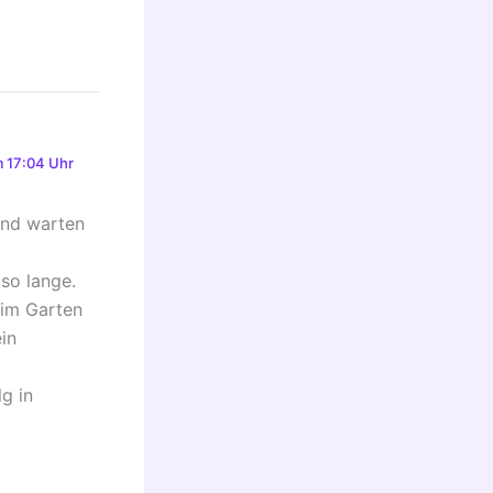
 17:04 Uhr
und warten
so lange.
 im Garten
in
lg in