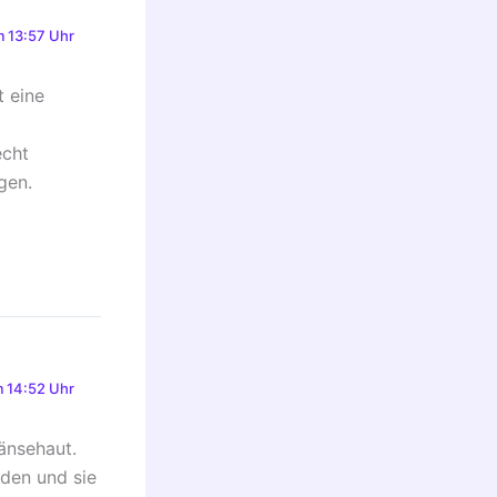
 13:57 Uhr
t eine
echt
gen.
 14:52 Uhr
änsehaut.
nden und sie