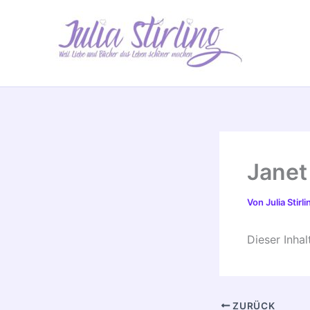
Zum
Inhalt
springen
Janet 
Von
Julia Stirl
Dieser Inha
ZURÜCK