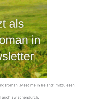
ungsroman „Meet me in Ireland“ mitzulesen.
l auch zwischendurch.