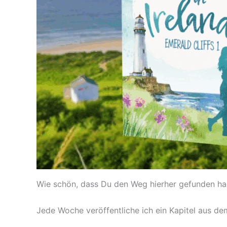
Wie schön, dass Du den Weg hierher gefunden has
Jede Woche veröffentliche ich ein Kapitel aus 